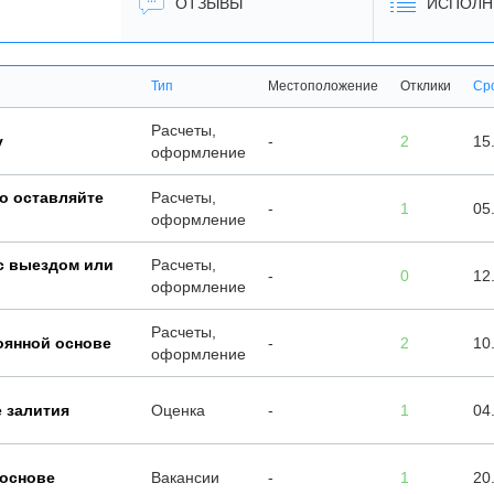
ОТЗЫВЫ
ИСПОЛН
Тип
Местоположение
Отклики
Ср
Расчеты,
у
-
2
15
оформление
о оставляйте
Расчеты,
-
1
05
оформление
 с выездом или
Расчеты,
-
0
12
оформление
Расчеты,
оянной основе
-
2
10
оформление
е залития
Оценка
-
1
04
 основе
Вакансии
-
1
20