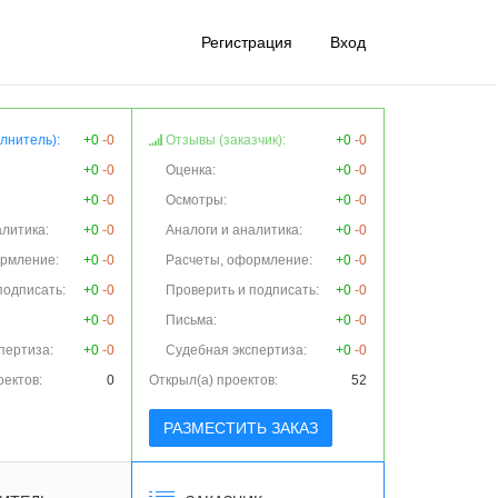
Регистрация
Вход
лнитель):
+0
-0
Отзывы (заказчик):
+0
-0
+0
-0
Оценка:
+0
-0
+0
-0
Осмотры:
+0
-0
алитика:
+0
-0
Аналоги и аналитика:
+0
-0
ормление:
+0
-0
Расчеты, оформление:
+0
-0
подписать:
+0
-0
Проверить и подписать:
+0
-0
+0
-0
Письма:
+0
-0
пертиза:
+0
-0
Судебная экспертиза:
+0
-0
оектов:
0
Открыл(а) проектов:
52
РАЗМЕСТИТЬ ЗАКАЗ