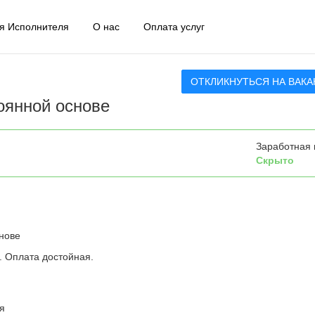
я Исполнителя
О нас
Оплата услуг
ОТКЛИКНУТЬСЯ НА ВАК
тоянной основе
Заработная 
Скрыто
нове
. Оплата достойная.
я