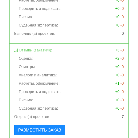
Расчеты, оформление:
+0
-0
Проверить и подписать:
+0
-0
Письма:
+0
-0
Судебная экспертиза:
+0
-0
Выполнил(а) проектов:
0
Отзывы (заказчик):
+3
-0
Оценка:
+2
-0
Осмотры:
+0
-0
Аналоги и аналитика:
+0
-0
Расчеты, оформление:
+1
-0
Проверить и подписать:
+0
-0
Письма:
+0
-0
Судебная экспертиза:
+0
-0
Открыл(а) проектов:
7
РАЗМЕСТИТЬ ЗАКАЗ