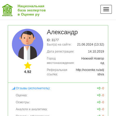
Национальная
Toggl
база экспертов
в Оценке ру
naviga
Александр
ID: 3177
Был(а) на сайте:
21.06.2024 (13:32)
Дата регистрации:
14.10.2019
Город
Нижний Новгор
местонахождения:
од
Реферальная
http://vocenke.ru/adj
4.92
ссылка:
sbva
Отзывы (исполнитель):
+0
-0
Оценка:
+0
-0
Осмотры:
+0
-0
Аналоги и аналитика:
+0
-0