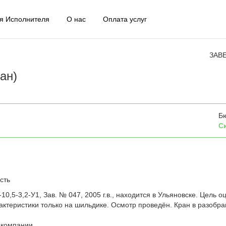
я Исполнителя
О нас
Оплата услуг
ЗАВ
ан)
Б
С
сть
0,5-3,2-У1, Зав. № 047, 2005 г.в., находится в Ульяновске. Цель о
актеристики только на шильдике. Осмотр проведён. Кран в разобр
 компании.