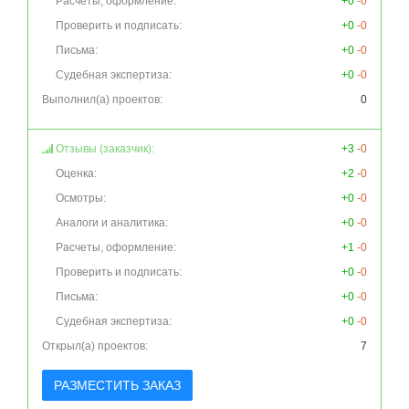
Расчеты, оформление:
+0
-0
Проверить и подписать:
+0
-0
Письма:
+0
-0
Судебная экспертиза:
+0
-0
Выполнил(а) проектов:
0
Отзывы (заказчик):
+3
-0
Оценка:
+2
-0
Осмотры:
+0
-0
Аналоги и аналитика:
+0
-0
Расчеты, оформление:
+1
-0
Проверить и подписать:
+0
-0
Письма:
+0
-0
Судебная экспертиза:
+0
-0
Открыл(а) проектов:
7
РАЗМЕСТИТЬ ЗАКАЗ