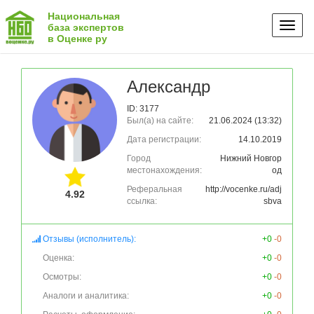
Национальная
Toggl
база экспертов
в Оценке ру
naviga
Александр
ID: 3177
Был(а) на сайте:
21.06.2024 (13:32)
Дата регистрации:
14.10.2019
Город
Нижний Новгор
местонахождения:
од
Реферальная
http://vocenke.ru/adj
4.92
ссылка:
sbva
Отзывы (исполнитель):
+0
-0
Оценка:
+0
-0
Осмотры:
+0
-0
Аналоги и аналитика:
+0
-0