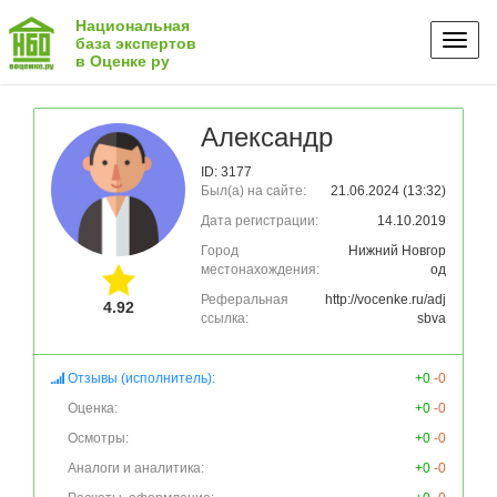
Национальная
Toggl
база экспертов
в Оценке ру
naviga
Александр
ID: 3177
Был(а) на сайте:
21.06.2024 (13:32)
Дата регистрации:
14.10.2019
Город
Нижний Новгор
местонахождения:
од
Реферальная
http://vocenke.ru/adj
4.92
ссылка:
sbva
Отзывы (исполнитель):
+0
-0
Оценка:
+0
-0
Осмотры:
+0
-0
Аналоги и аналитика:
+0
-0