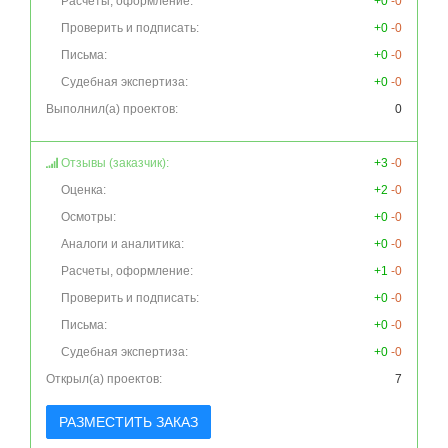
Расчеты, оформление:
+0
-0
Проверить и подписать:
+0
-0
Письма:
+0
-0
Судебная экспертиза:
+0
-0
Выполнил(а) проектов:
0
Отзывы (заказчик):
+3
-0
Оценка:
+2
-0
Осмотры:
+0
-0
Аналоги и аналитика:
+0
-0
Расчеты, оформление:
+1
-0
Проверить и подписать:
+0
-0
Письма:
+0
-0
Судебная экспертиза:
+0
-0
Открыл(а) проектов:
7
РАЗМЕСТИТЬ ЗАКАЗ