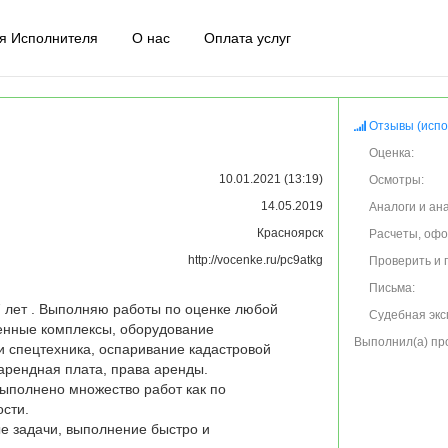
я Исполнителя
О нас
Оплата услуг
Отзывы (испо
Оценка:
10.01.2021 (13:19)
Осмотры:
14.05.2019
Аналоги и ан
Красноярск
Расчеты, оф
http://vocenke.ru/pc9atkg
Проверить и 
Письма:
 лет . Выполняю работы по оценке любой 
Судебная экс
нные комплексы, оборудование 
Выполнил(а) пр
 спецтехника, оспаривание кадастровой 
арендная плата, права аренды.

ыполнено множество работ как по 
ти.  

 задачи, выполнение быстро и 