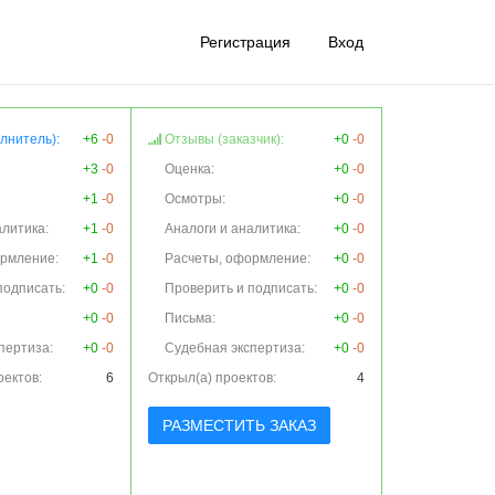
Регистрация
Вход
лнитель):
+6
-0
Отзывы (заказчик):
+0
-0
+3
-0
Оценка:
+0
-0
+1
-0
Осмотры:
+0
-0
алитика:
+1
-0
Аналоги и аналитика:
+0
-0
ормление:
+1
-0
Расчеты, оформление:
+0
-0
подписать:
+0
-0
Проверить и подписать:
+0
-0
+0
-0
Письма:
+0
-0
пертиза:
+0
-0
Судебная экспертиза:
+0
-0
оектов:
6
Открыл(а) проектов:
4
РАЗМЕСТИТЬ ЗАКАЗ