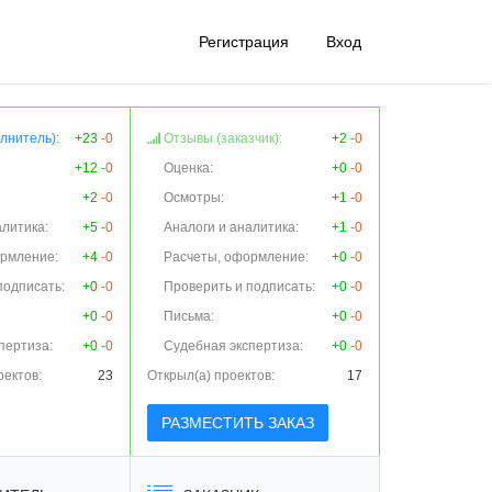
Регистрация
Вход
лнитель):
+23
-0
Отзывы (заказчик):
+2
-0
+12
-0
Оценка:
+0
-0
+2
-0
Осмотры:
+1
-0
алитика:
+5
-0
Аналоги и аналитика:
+1
-0
ормление:
+4
-0
Расчеты, оформление:
+0
-0
подписать:
+0
-0
Проверить и подписать:
+0
-0
+0
-0
Письма:
+0
-0
пертиза:
+0
-0
Судебная экспертиза:
+0
-0
оектов:
23
Открыл(а) проектов:
17
РАЗМЕСТИТЬ ЗАКАЗ