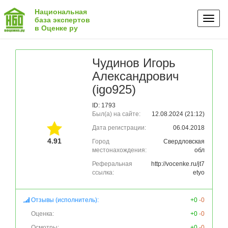
Национальная
Toggl
база экспертов
в Оценке ру
naviga
Чудинов Игорь
Александрович
(igo925)
ID: 1793
Был(а) на сайте:
12.08.2024 (21:12)
Дата регистрации:
06.04.2018
4.91
Город
Свердловская
местонахождения:
обл
Реферальная
http://vocenke.ru/jt7
ссылка:
etyo
Отзывы (исполнитель):
+0
-0
Оценка:
+0
-0
Осмотры:
+0
-0