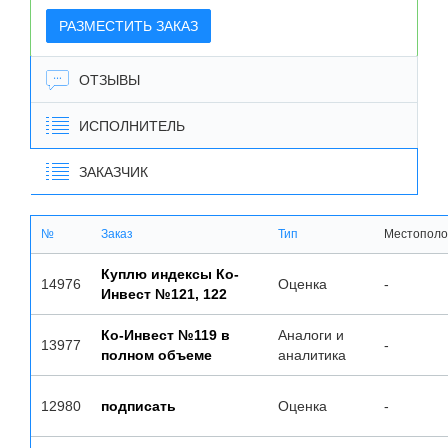
РАЗМЕСТИТЬ ЗАКАЗ
ОТЗЫВЫ
ИСПОЛНИТЕЛЬ
ЗАКАЗЧИК
№
Заказ
Тип
Местопол
Куплю индексы Ко-
14976
Оценка
-
Инвест №121, 122
Ко-Инвест №119 в
Аналоги и
13977
-
полном объеме
аналитика
12980
подписать
Оценка
-