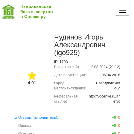
Национальная
Toggl
база экспертов
в Оценке ру
naviga
Чудинов Игорь
Александрович
(igo925)
ID: 1793
Был(а) на сайте:
12.08.2024 (21:12)
Дата регистрации:
06.04.2018
4.91
Город
Свердловская
местонахождения:
обл
Реферальная
http://vocenke.ru/jt7
ссылка:
etyo
Отзывы (исполнитель):
+0
-0
Оценка:
+0
-0
Осмотры:
+0
-0