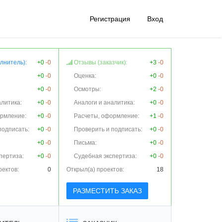
Регистрация
Вход
лнитель):
+0
-0
Отзывы (заказчик):
+3
-0
+0
-0
Оценка:
+0
-0
+0
-0
Осмотры:
+2
-0
алитика:
+0
-0
Аналоги и аналитика:
+0
-0
ормление:
+0
-0
Расчеты, оформление:
+1
-0
подписать:
+0
-0
Проверить и подписать:
+0
-0
+0
-0
Письма:
+0
-0
пертиза:
+0
-0
Судебная экспертиза:
+0
-0
оектов:
0
Открыл(а) проектов:
18
РАЗМЕСТИТЬ ЗАКАЗ