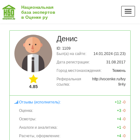
Национальная
Toggl
база экспертов
в Оценке ру
naviga
Денис
ID: 1109
Был(а) на сайте:
14.01.2024 (11:23)
Дата регистрации:
31.08.2017
Город местонахождения:
Тюмень
Реферальная
http://vocenke.ru/tvy
ссылка:
9r4y
4.85
Отзывы (исполнитель):
+12
-0
Оценка:
+3
-0
Осмотры:
+4
-0
Аналоги и аналитика:
+1
-0
Расчеты, оформление:
+4
-0