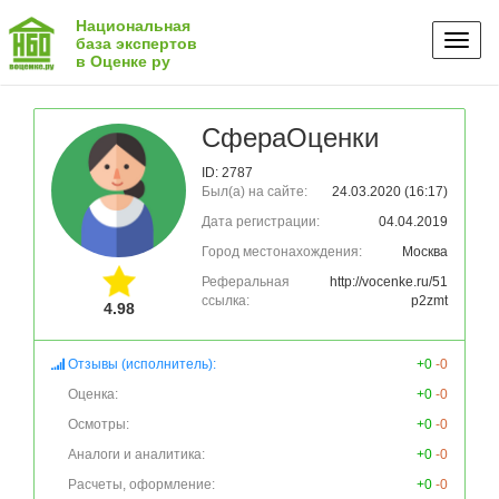
Национальная
Toggl
база экспертов
в Оценке ру
naviga
СфераОценки
ID: 2787
Был(а) на сайте:
24.03.2020 (16:17)
Дата регистрации:
04.04.2019
Город местонахождения:
Москва
Реферальная
http://vocenke.ru/51
ссылка:
p2zmt
4.98
Отзывы (исполнитель):
+0
-0
Оценка:
+0
-0
Осмотры:
+0
-0
Аналоги и аналитика:
+0
-0
Расчеты, оформление:
+0
-0