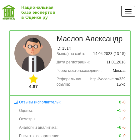
Национальная
Toggl
база экспертов
в Оценке ру
naviga
Маслов Александр
ID: 1514
Был(а) на сайте:
14.04.2023 (13:15)
Дата регистрации:
11.01.2018
Город местонахождения:
Москва
Реферальная
http://vocenke.ru/339
ссылка:
1wkq
4.87
Отзывы (исполнитель):
+8
-0
Оценка:
+1
-0
Осмотры:
+1
-0
Аналоги и аналитика:
+6
-0
Расчеты, оформление:
+0
-0