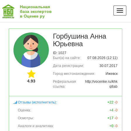
Национальная
Toggl
база экспертов
в Оценке ру
naviga
Горбушина Анна
Юрьевна
ID: 1027
Был(а) на сайте:
07.08.2026 (12:11)
Дата регистрации:
30.07.2017
Город местонахождения:
Ижевск
4.93
Реферальная
http://vocenke.ru/khk
ссылка:
q8ab
Отзывы (исполнитель):
+22
-0
Оценка:
+4
-0
Осмотры:
+17
-0
Аналоги и аналитика:
+0
-0