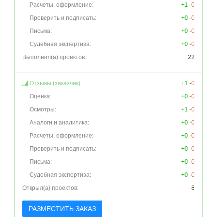
Расчеты, оформление:
+1
-0
Проверить и подписать:
+0
-0
Письма:
+0
-0
Судебная экспертиза:
+0
-0
Выполнил(а) проектов:
22
Отзывы (заказчик):
+1
-0
Оценка:
+0
-0
Осмотры:
+1
-0
Аналоги и аналитика:
+0
-0
Расчеты, оформление:
+0
-0
Проверить и подписать:
+0
-0
Письма:
+0
-0
Судебная экспертиза:
+0
-0
Открыл(а) проектов:
8
РАЗМЕСТИТЬ ЗАКАЗ