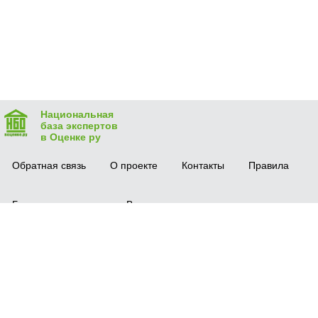
Национальная
база экспертов
в Оценке ру
Обратная связь
О проекте
Контакты
Правила
Безопасная сделка
Вопрос-ответ
Мобильное приложение
© 2016 vocenke.ru