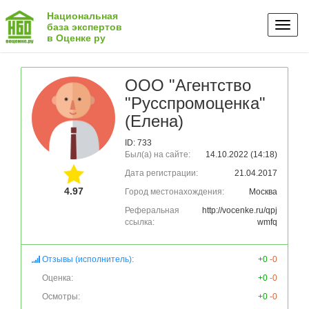
Национальная
Toggl
база экспертов
в Оценке ру
naviga
ООО "Агентство
"Русспромоценка"
(Елена)
ID: 733
Был(а) на сайте:
14.10.2022 (14:18)
Дата регистрации:
21.04.2017
4.97
Город местонахождения:
Москва
Реферальная
http://vocenke.ru/qpj
ссылка:
wmfq
Отзывы (исполнитель):
+0
-0
Оценка:
+0
-0
Осмотры:
+0
-0