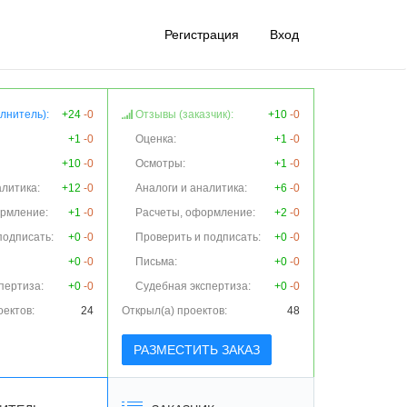
Регистрация
Вход
лнитель):
+24
-0
Отзывы (заказчик):
+10
-0
+1
-0
Оценка:
+1
-0
+10
-0
Осмотры:
+1
-0
алитика:
+12
-0
Аналоги и аналитика:
+6
-0
ормление:
+1
-0
Расчеты, оформление:
+2
-0
подписать:
+0
-0
Проверить и подписать:
+0
-0
+0
-0
Письма:
+0
-0
пертиза:
+0
-0
Судебная экспертиза:
+0
-0
оектов:
24
Открыл(а) проектов:
48
РАЗМЕСТИТЬ ЗАКАЗ