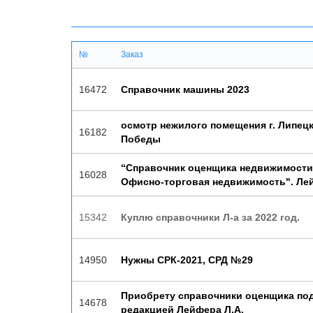
№
Заказ
16472
Справочник машины 2023
осмотр нежилого помещения г. Липецк
16182
Победы
“Справочник оценщика недвижимости 
16028
Офисно-торговая недвижимость". Ле
15342
Куплю справочники Л-а за 2022 год.
14950
Нужны СРК-2021, СРД №29
Приобрету справочники оценщика по
14678
редакцией Лейфера Л.А.