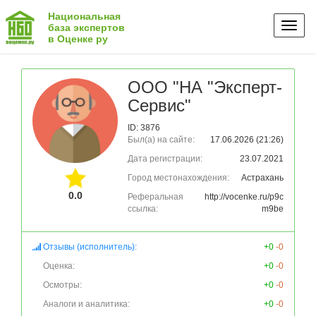
Национальная
Toggl
база экспертов
в Оценке ру
naviga
ООО "НА "Эксперт-
Сервис"
ID: 3876
Был(а) на сайте:
17.06.2026 (21:26)
Дата регистрации:
23.07.2021
Город местонахождения:
Астрахань
0.0
Реферальная
http://vocenke.ru/p9c
ссылка:
m9be
Отзывы (исполнитель):
+0
-0
Оценка:
+0
-0
Осмотры:
+0
-0
Аналоги и аналитика:
+0
-0