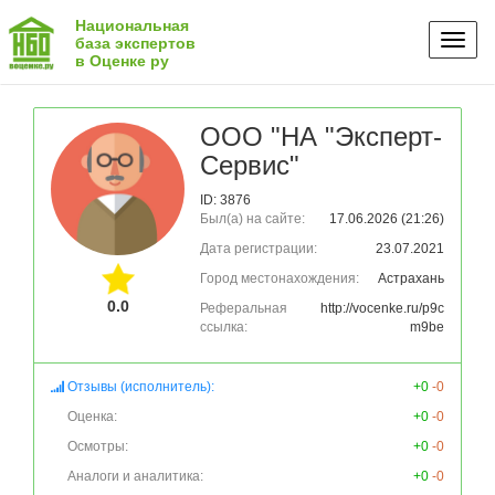
Национальная
Toggl
база экспертов
в Оценке ру
naviga
ООО "НА "Эксперт-
Сервис"
ID: 3876
Был(а) на сайте:
17.06.2026 (21:26)
Дата регистрации:
23.07.2021
Город местонахождения:
Астрахань
0.0
Реферальная
http://vocenke.ru/p9c
ссылка:
m9be
Отзывы (исполнитель):
+0
-0
Оценка:
+0
-0
Осмотры:
+0
-0
Аналоги и аналитика:
+0
-0