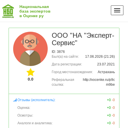
Национальная
Toggl
база экспертов
в Оценке ру
naviga
ООО "НА "Эксперт-
Сервис"
ID: 3876
Был(а) на сайте:
17.06.2026 (21:26)
Дата регистрации:
23.07.2021
Город местонахождения:
Астрахань
0.0
Реферальная
http://vocenke.ru/p9c
ссылка:
m9be
Отзывы (исполнитель):
+0
-0
Оценка:
+0
-0
Осмотры:
+0
-0
Аналоги и аналитика:
+0
-0