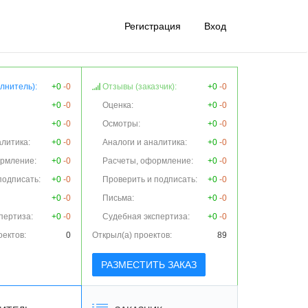
Регистрация
Вход
лнитель):
+0
-0
Отзывы (заказчик):
+0
-0
+0
-0
Оценка:
+0
-0
+0
-0
Осмотры:
+0
-0
алитика:
+0
-0
Аналоги и аналитика:
+0
-0
ормление:
+0
-0
Расчеты, оформление:
+0
-0
подписать:
+0
-0
Проверить и подписать:
+0
-0
+0
-0
Письма:
+0
-0
пертиза:
+0
-0
Судебная экспертиза:
+0
-0
оектов:
0
Открыл(а) проектов:
89
РАЗМЕСТИТЬ ЗАКАЗ