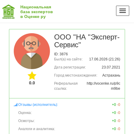
Национальная
Toggl
база экспертов
в Оценке ру
naviga
ООО "НА "Эксперт-
Сервис"
ID: 3876
Был(а) на сайте:
17.06.2026 (21:26)
Дата регистрации:
23.07.2021
Город местонахождения:
Астрахань
0.0
Реферальная
http://vocenke.ru/p9c
ссылка:
m9be
Отзывы (исполнитель):
+0
-0
Оценка:
+0
-0
Осмотры:
+0
-0
Аналоги и аналитика:
+0
-0