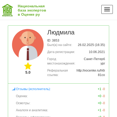
Национальная
Toggl
база экспертов
в Оценке ру
naviga
Людмила
ID: 3853
Был(а) на сайте:
26.02.2025 (16:35)
Дата регистрации:
10.06.2021
Город
Санкт-Петерб
местонахождения:
ург
Реферальная
http://vocenke.ru/h6i
5.0
ссылка:
81co
Отзывы (исполнитель):
+1
-0
Оценка:
+0
-0
Осмотры:
+0
-0
Аналоги и аналитика:
+1
-0