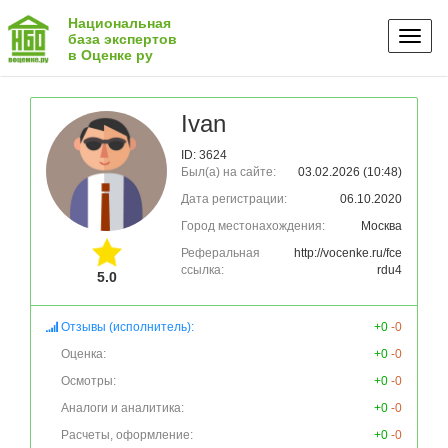
Национальная
Toggl
база экспертов
в Оценке ру
naviga
Ivan
ID: 3624
Был(а) на сайте:
03.02.2026 (10:48)
Дата регистрации:
06.10.2020
Город местонахождения:
Москва
Реферальная
http://vocenke.ru/fce
ссылка:
rdu4
5.0
Отзывы (исполнитель):
+0
-0
Оценка:
+0
-0
Осмотры:
+0
-0
Аналоги и аналитика:
+0
-0
Расчеты, оформление:
+0
-0