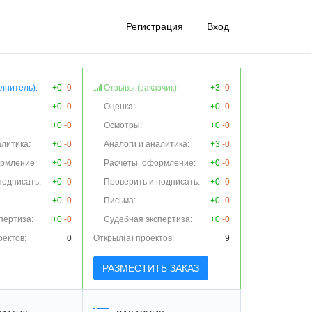
Регистрация
Вход
лнитель):
+0
-0
Отзывы (заказчик):
+3
-0
+0
-0
Оценка:
+0
-0
+0
-0
Осмотры:
+0
-0
алитика:
+0
-0
Аналоги и аналитика:
+3
-0
ормление:
+0
-0
Расчеты, оформление:
+0
-0
подписать:
+0
-0
Проверить и подписать:
+0
-0
+0
-0
Письма:
+0
-0
пертиза:
+0
-0
Судебная экспертиза:
+0
-0
оектов:
0
Открыл(а) проектов:
9
РАЗМЕСТИТЬ ЗАКАЗ