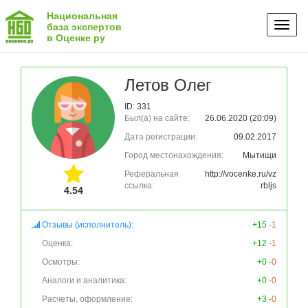
Национальная
Toggl
база экспертов
в Оценке ру
naviga
Летов Олег
ID: 331
Был(а) на сайте:
26.06.2020 (20:09)
Дата регистрации:
09.02.2017
Город местонахождения:
Мытищи
Реферальная
http://vocenke.ru/vz
ссылка:
rbljs
4.54
Отзывы (исполнитель):
+15
-1
Оценка:
+12
-1
Осмотры:
+0
-0
Аналоги и аналитика:
+0
-0
Расчеты, оформление:
+3
-0