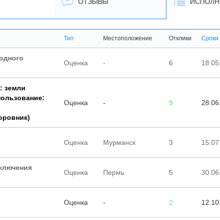
ОТЗЫВЫ
ИСПОЛН
Тип
Местоположение
Отклики
Сроки
 одного
Оценка
-
6
18.05
: земли
пользование:
Оценка
-
9
28.06
оровник)
Оценка
Мурманск
3
15.07
аключения
Оценка
Пермь
5
30.06
Оценка
-
2
12.10