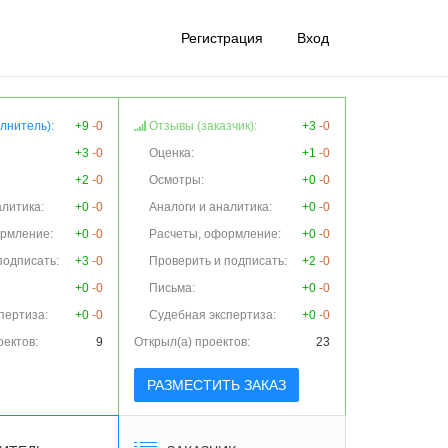
Регистрация
Вход
лнитель):
+9
-0
Отзывы (заказчик):
+3
-0
+3
-0
Оценка:
+1
-0
+2
-0
Осмотры:
+0
-0
алитика:
+0
-0
Аналоги и аналитика:
+0
-0
ормление:
+0
-0
Расчеты, оформление:
+0
-0
подписать:
+3
-0
Проверить и подписать:
+2
-0
+0
-0
Письма:
+0
-0
пертиза:
+0
-0
Судебная экспертиза:
+0
-0
оектов:
9
Открыл(а) проектов:
23
РАЗМЕСТИТЬ ЗАКАЗ