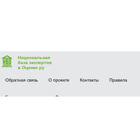
Национальная
база экспертов
в Оценке ру
Обратная связь
О проекте
Контакты
Правила
Безопасная сделка
Вопрос-ответ
Мобильное приложение
© 2016 vocenke.ru