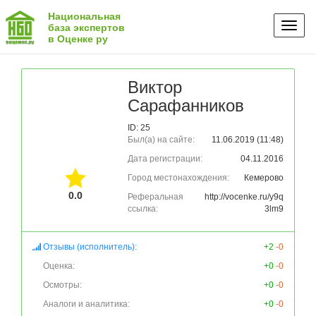
Национальная
Toggl
база экспертов
в Оценке ру
naviga
Виктор
Сарафанников
ID: 25
Был(а) на сайте:
11.06.2019 (11:48)
Дата регистрации:
04.11.2016
Город местонахождения:
Кемерово
0.0
Реферальная
http://vocenke.ru/y9q
ссылка:
3lm9
Отзывы (исполнитель):
+2
-0
Оценка:
+0
-0
Осмотры:
+0
-0
Аналоги и аналитика:
+0
-0