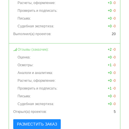
Расчеты, оформление:
+3
-0
Проверить и подписать:
+0
-0
Письма:
+0
-0
Судебная экспертиза:
+0
-0
Выполнил(а) проектов:
20
Отзывы (заказчик):
+2
-0
Оценка:
+0
-0
Осмотры:
+1
-0
Аналоги и аналитика:
+0
-0
Расчеты, оформление:
+0
-0
Проверить и подписать:
+1
-0
Письма:
+0
-0
Судебная экспертиза:
+0
-0
Открыл(а) проектов:
5
РАЗМЕСТИТЬ ЗАКАЗ