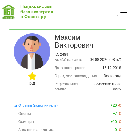
Национальная
Toggl
база экспертов
в Оценке ру
naviga
Максим
Викторович
ID: 2489
Был(а) на сайте:
04.08.2026 (08:57)
Дата регистрации:
15.12.2018
Город местонахождения:
Волгоград
5.0
Реферальная
http://vocenke.ru/2tc
ссылка:
do3x
Отзывы (исполнитель):
+20
-0
Оценка:
+7
-0
Осмотры:
+10
-0
Аналоги и аналитика:
+0
-0