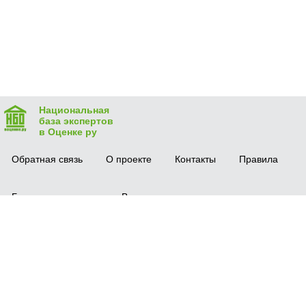
Национальная
база экспертов
в Оценке ру
Обратная связь
О проекте
Контакты
Правила
Безопасная сделка
Вопрос-ответ
Мобильное приложение
© 2016 vocenke.ru