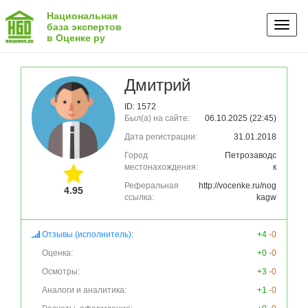
Национальная
Toggl
база экспертов
в Оценке ру
naviga
Дмитрий
ID: 1572
Был(а) на сайте:
06.10.2025 (22:45)
Дата регистрации:
31.01.2018
Город
Петрозаводс
местонахождения:
к
Реферальная
http://vocenke.ru/nog
4.95
ссылка:
kagw
Отзывы (исполнитель):
+4
-0
Оценка:
+0
-0
Осмотры:
+3
-0
Аналоги и аналитика:
+1
-0