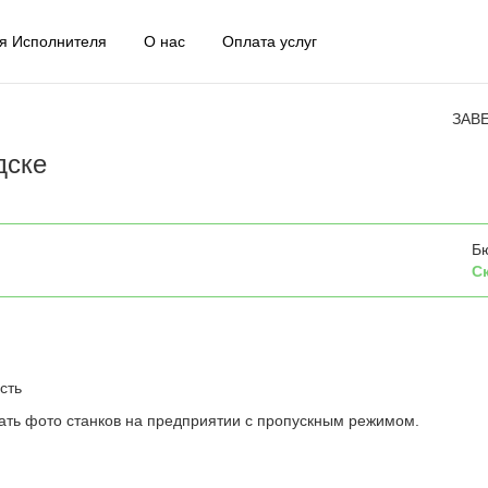
я Исполнителя
О нас
Оплата услуг
ЗАВ
дске
Б
С
сть
ть фото станков на предприятии с пропускным режимом.