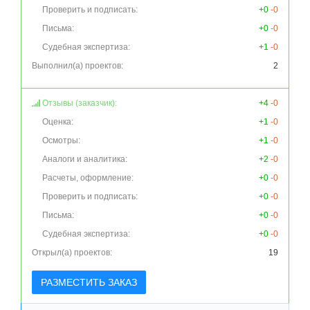
Проверить и подписать:
+0
-0
Письма:
+0
-0
Судебная экспертиза:
+1
-0
Выполнил(а) проектов:
2
Отзывы (заказчик):
+4
-0
Оценка:
+1
-0
Осмотры:
+1
-0
Аналоги и аналитика:
+2
-0
Расчеты, оформление:
+0
-0
Проверить и подписать:
+0
-0
Письма:
+0
-0
Судебная экспертиза:
+0
-0
Открыл(а) проектов:
19
РАЗМЕСТИТЬ ЗАКАЗ