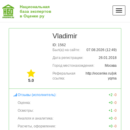
Национальная
Toggl
база экспертов
в Оценке ру
naviga
Vladimir
ID: 1562
Был(а) на сайте:
07.08.2026 (12:49)
Дата регистрации:
26.01.2018
Город местонахождения:
Москва
Реферальная
http://vocenke.ru/jxk
ссылка:
yqma
5.0
Отзывы (исполнитель):
+2
-0
Оценка:
+0
-0
Осмотры:
+1
-0
Аналоги и аналитика:
+0
-0
Расчеты, оформление:
+0
-0