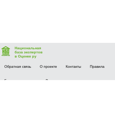
Национальная
база экспертов
в Оценке ру
Обратная связь
О проекте
Контакты
Правила
Безопасная сделка
Вопрос-ответ
Мобильное приложение
© 2016 vocenke.ru