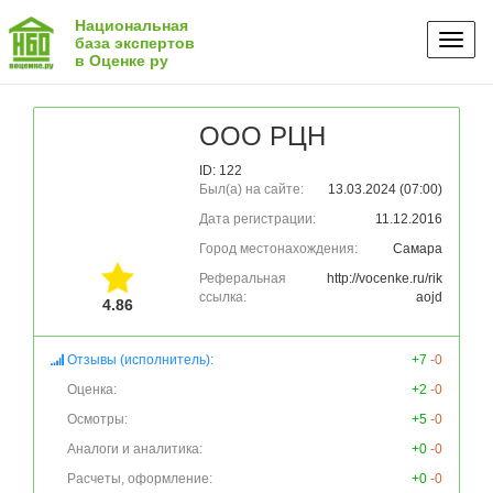
Национальная
Toggl
база экспертов
в Оценке ру
naviga
ООО РЦН
ID: 122
Был(а) на сайте:
13.03.2024 (07:00)
Дата регистрации:
11.12.2016
Город местонахождения:
Самара
Реферальная
http://vocenke.ru/rik
ссылка:
aojd
4.86
Отзывы (исполнитель):
+7
-0
Оценка:
+2
-0
Осмотры:
+5
-0
Аналоги и аналитика:
+0
-0
Расчеты, оформление:
+0
-0