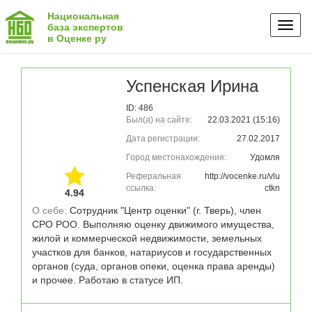
Национальная
Toggl
база экспертов
в Оценке ру
naviga
Успенская Ирина
ID: 486
Был(а) на сайте:
22.03.2021 (15:16)
Дата регистрации:
27.02.2017
Город местонахождения:
Удомля
Реферальная
http://vocenke.ru/vlu
ссылка:
ctkn
4.94
О себе: 
Сотрудник "Центр оценки" (г. Тверь), член 
СРО РОО. Выполняю оценку движимого имущества, 
жилой и коммерческой недвижимости, земельных 
участков для банков, натариусов и государственных 
органов (суда, органов опеки, оценка права аренды) 
и прочее. Работаю в статусе ИП.