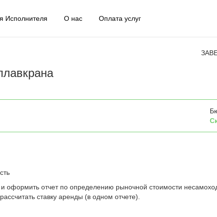
я Исполнителя
О нас
Оплата услуг
ЗАВ
плавкрана
Б
С
сть
 и оформить отчет по определению рыночной стоимости несамохо
рассчитать ставку аренды (в одном отчете).