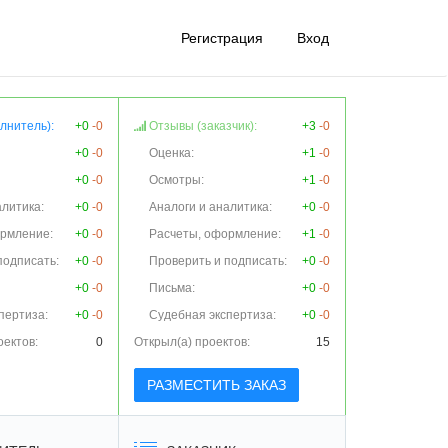
Регистрация
Вход
лнитель):
+0
-0
Отзывы (заказчик):
+3
-0
+0
-0
Оценка:
+1
-0
+0
-0
Осмотры:
+1
-0
алитика:
+0
-0
Аналоги и аналитика:
+0
-0
ормление:
+0
-0
Расчеты, оформление:
+1
-0
подписать:
+0
-0
Проверить и подписать:
+0
-0
+0
-0
Письма:
+0
-0
пертиза:
+0
-0
Судебная экспертиза:
+0
-0
оектов:
0
Открыл(а) проектов:
15
РАЗМЕСТИТЬ ЗАКАЗ