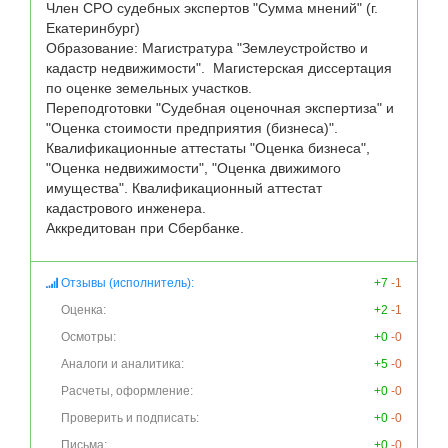
Член СРО судебных экспертов "Сумма мнений" (г. 
Екатеринбург)

Образование: Магистратура "Землеустройство и 
кадастр недвижимости".  Магистерская диссертация 
по оценке земельных участков.

Переподготовки "Судебная оценочная экспертиза" и 
"Оценка стоимости предприятия (бизнеса)".

Квалификационные аттестаты "Оценка бизнеса", 
"Оценка недвижимости", "Оценка движимого 
имущества". Квалификационный аттестат 
кадастрового инженера.

Аккредитован при Сбербанке. 
Отзывы (исполнитель):
+7
-1
Оценка:
+2
-1
Осмотры:
+0
-0
Аналоги и аналитика:
+5
-0
Расчеты, оформление:
+0
-0
Проверить и подписать:
+0
-0
Письма:
+0
-0