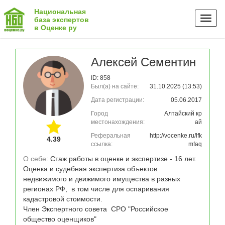
Национальная
Toggl
база экспертов
в Оценке ру
naviga
Алексей Сементин
ID: 858
Был(а) на сайте:
31.10.2025 (13:53)
Дата регистрации:
05.06.2017
Город
Алтайский кр
местонахождения:
ай
Реферальная
http://vocenke.ru/lfk
4.39
ссылка:
mfaq
О себе: 
Стаж работы в оценке и экспертизе - 16 лет.

Оценка и судебная экспертиза объектов 
недвижимого и движимого имущества в разных 
регионах РФ,  в том числе для оспаривания 
кадастровой стоимости.

Член Экспертного совета  СРО "Российское 
общество оценщиков"
