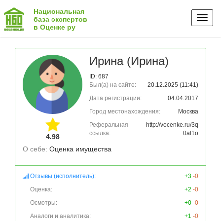
Национальная
Toggl
база экспертов
в Оценке ру
naviga
Ирина (Ирина)
ID: 687
Был(а) на сайте:
20.12.2025 (11:41)
Дата регистрации:
04.04.2017
Город местонахождения:
Москва
Реферальная
http://vocenke.ru/3q
ссылка:
0al1o
4.98
О себе: 
Оценка имущества
Отзывы (исполнитель):
+3
-0
Оценка:
+2
-0
Осмотры:
+0
-0
Аналоги и аналитика:
+1
-0