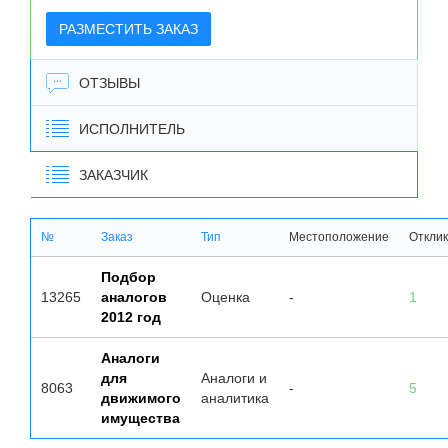
РАЗМЕСТИТЬ ЗАКАЗ
ОТЗЫВЫ
ИСПОЛНИТЕЛЬ
ЗАКАЗЧИК
№
Заказ
Тип
Местоположение
Откли
Подбор
13265
аналогов
Оценка
-
1
2012 год
Аналоги
для
Аналоги и
8063
-
5
движимого
аналитика
имущества