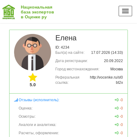
Национальная
Toggl
база экспертов
в Оценке ру
naviga
Елена
ID: 4234
Был(а) на сайте:
17.07.2026 (14:33)
Дата регистрации:
20.09.2022
Город местонахождения:
Москва
Реферальная
http://vocenke.ru/sl0
ссылка:
bt2x
5.0
Отзывы (исполнитель):
+0
-0
Оценка:
+0
-0
Осмотры:
+0
-0
Аналоги и аналитика:
+0
-0
Расчеты, оформление:
+0
-0