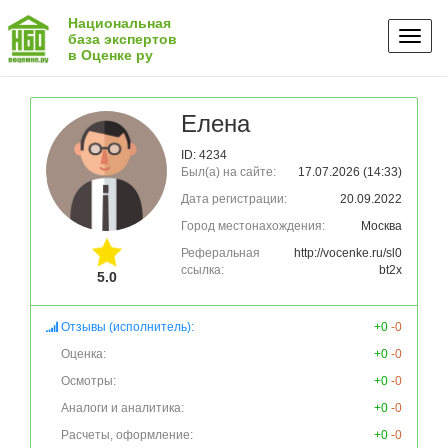
Национальная
Toggl
база экспертов
в Оценке ру
naviga
Елена
ID: 4234
Был(а) на сайте:
17.07.2026 (14:33)
Дата регистрации:
20.09.2022
Город местонахождения:
Москва
Реферальная
http://vocenke.ru/sl0
ссылка:
bt2x
5.0
Отзывы (исполнитель):
+0
-0
Оценка:
+0
-0
Осмотры:
+0
-0
Аналоги и аналитика:
+0
-0
Расчеты, оформление:
+0
-0