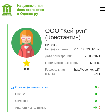
Национальная
Toggl
база экспертов
в Оценке ру
naviga
ООО "Кейгруп"
(Константин)
ID: 3835
Был(а) на сайте:
07.07.2023 (10:57)
Дата регистрации:
20.05.2021
Город местонахождения:
Москва
0.0
Реферальная
http://vocenke.ru/ff4
ссылка:
zze1
Отзывы (исполнитель):
+0
-0
Оценка:
+0
-0
Осмотры:
+0
-0
Аналоги и аналитика:
+0
-0