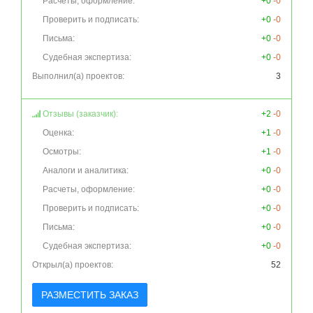
Расчеты, оформление:
+0
-0
Проверить и подписать:
+0
-0
Письма:
+0
-0
Судебная экспертиза:
+0
-0
Выполнил(а) проектов:
3
Отзывы (заказчик):
+2
-0
Оценка:
+1
-0
Осмотры:
+1
-0
Аналоги и аналитика:
+0
-0
Расчеты, оформление:
+0
-0
Проверить и подписать:
+0
-0
Письма:
+0
-0
Судебная экспертиза:
+0
-0
Открыл(а) проектов:
52
РАЗМЕСТИТЬ ЗАКАЗ