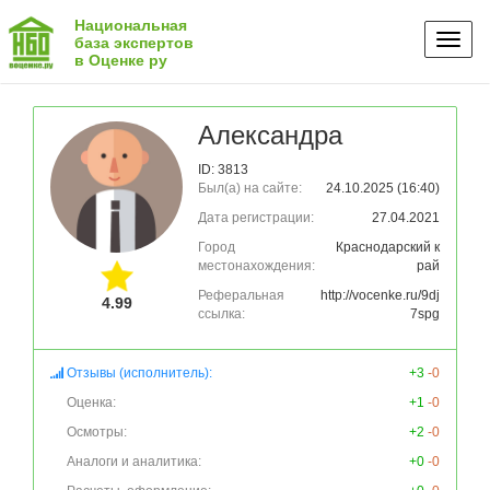
Национальная
Toggl
база экспертов
в Оценке ру
naviga
Александра
ID: 3813
Был(а) на сайте:
24.10.2025 (16:40)
Дата регистрации:
27.04.2021
Город
Краснодарский к
местонахождения:
рай
Реферальная
http://vocenke.ru/9dj
4.99
ссылка:
7spg
Отзывы (исполнитель):
+3
-0
Оценка:
+1
-0
Осмотры:
+2
-0
Аналоги и аналитика:
+0
-0