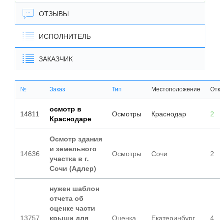
ОТЗЫВЫ
ИСПОЛНИТЕЛЬ
ЗАКАЗЧИК
№
Заказ
Тип
Местоположение
Отк
осмотр в
14811
Осмотры
Краснодар
2
Краснодаре
Осмотр здания
и земельного
14636
Осмотры
Сочи
2
участка в г.
Сочи (Адлер)
нужен шаблон
отчета об
оценке части
13757
крыши для
Оценка
Екатеринбург
4