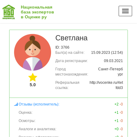
Национальная
Toggl
база экспертов
в Оценке ру
naviga
Светлана
ID: 3766
Был(а) на сайте:
15.09.2023 (12:54)
Дата регистрации:
09.03.2021
Город
Санкт-Петерб
местонахождения:
ург
Реферальная
http://vocenke.ru/4et
5.0
ссылка:
fdd3
Отзывы (исполнитель):
+2
-0
Оценка:
+1
-0
Осмотры:
+1
-0
Аналоги и аналитика:
+0
-0