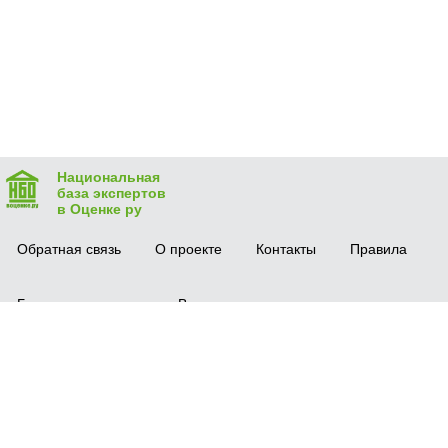
Национальная
база экспертов
в Оценке ру
Обратная связь
О проекте
Контакты
Правила
Безопасная сделка
Вопрос-ответ
Мобильное приложение
© 2016 vocenke.ru