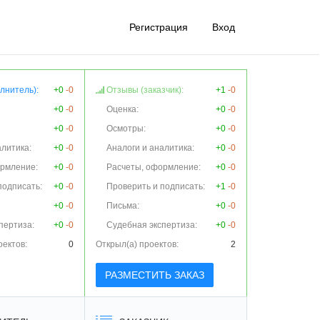
Регистрация
Вход
лнитель):
+0
-0
Отзывы (заказчик):
+1
-0
+0
-0
Оценка:
+0
-0
+0
-0
Осмотры:
+0
-0
алитика:
+0
-0
Аналоги и аналитика:
+0
-0
ормление:
+0
-0
Расчеты, оформление:
+0
-0
подписать:
+0
-0
Проверить и подписать:
+1
-0
+0
-0
Письма:
+0
-0
пертиза:
+0
-0
Судебная экспертиза:
+0
-0
оектов:
0
Открыл(а) проектов:
2
РАЗМЕСТИТЬ ЗАКАЗ