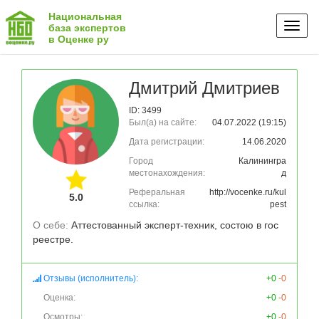
Национальная
Toggl
база экспертов
в Оценке ру
naviga
Дмитрий Дмитриев
ID: 3499
Был(а) на сайте:
04.07.2022 (19:15)
Дата регистрации:
14.06.2020
Город
Калинингра
местонахождения:
д
Реферальная
http://vocenke.ru/kul
5.0
ссылка:
pest
О себе: 
Аттестованный эксперт-техник, состою в гос 
реестре.
Отзывы (исполнитель):
+0
-0
Оценка:
+0
-0
Осмотры:
+0
-0